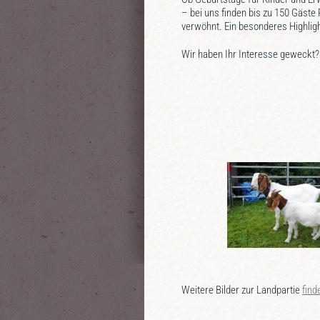
– bei uns finden bis zu 150 Gäst
verwöhnt. Ein besonderes Highligh
Wir haben Ihr Interesse geweckt?
Weitere Bilder zur Landpartie
find