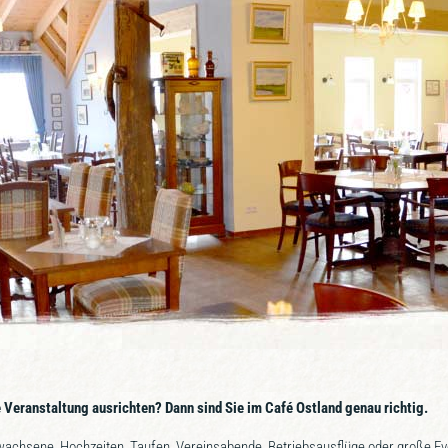
 Veranstaltung ausrichten? Dann sind Sie im Café Ostland genau richtig.
wachsene, Hochzeiten, Taufen, Vereinsabende, Betriebsausflüge oder große Ev